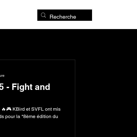
ure
 - Fight and
 ! 🔥🎮 KBird et SVFL ont mis
nds pour la *8ème édition du