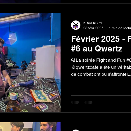
KBird KBird
28 févr. 2025
1 min de lect
Février 2025 - 
#6 au Qwertz
🥋La soirée Fight and Fun #
@qwertzcafe a été un véritab
de combat ont pu s'affronter..