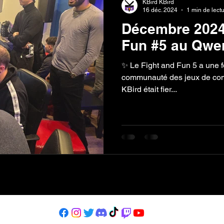
KBird KBird
16 déc. 2024
1 min de lect
Décembre 2024 
Fun #5 au Qwer
✨ Le Fight and Fun 5 a une fois de plus prouvé que la
communauté des jeux de comba
KBird était fier...