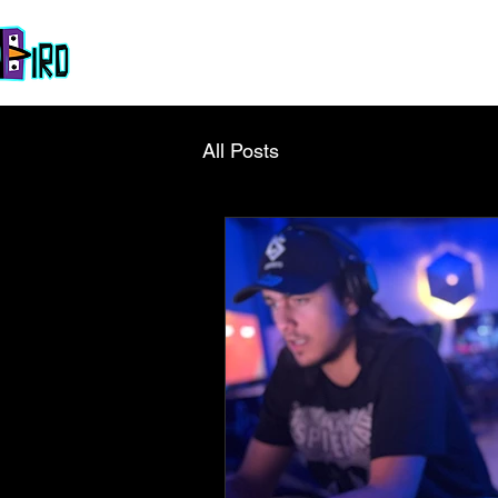
Accueil
La Team
À propos
Esport
Galerie
Co
All Posts