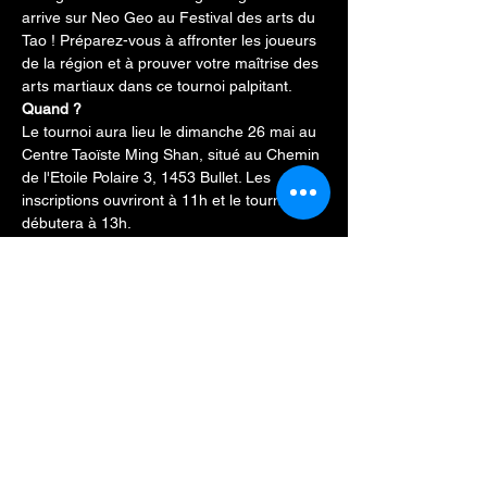
arrive sur Neo Geo au Festival des arts du 
Tao ! Préparez-vous à affronter les joueurs 
de la région et à prouver votre maîtrise des 
arts martiaux dans ce tournoi palpitant.
Quand ?
Le tournoi aura lieu le dimanche 26 mai au 
Centre Taoïste Ming Shan, situé au Chemin 
de l'Etoile Polaire 3, 1453 Bullet. Les 
inscriptions ouvriront à 11h et le tournoi 
débutera à 13h.
Comment participer ?
Pour participer au tournoi, il vous suffit de 
vous inscrire sur place le jour de 
l'événement. Le tournoi et le festival est 
gratuit
Qu'est-ce qu'il y a à gagner ?
Afficher plus