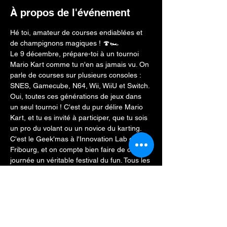
À propos de l'événement
Hé toi, amateur de courses endiablées et 
de champignons magiques ! 🍄🏎️
Le 9 décembre, prépare-toi à un tournoi 
Mario Kart comme tu n'en as jamais vu. On 
parle de courses sur plusieurs consoles : 
SNES, Gamecube, N64, Wii, WiiU et Switch. 
Oui, toutes ces générations de jeux dans 
un seul tournoi ! C'est du pur délire Mario 
Kart, et tu es invité à participer, que tu sois 
un pro du volant ou un novice du karting.
C'est le Geek'mas à l'Innovation Lab de 
Fribourg, et on compte bien faire de cette 
journée un véritable festival du fun. Tous les 
niveaux sont les bienvenus, du pilote le 
plus aguerri au débutant qui découvre la 
piste pour la première fois. Le but, c'est de 
s'amuser et de partager la passion pour les 
jeux.
Mais attends, il y a plus ! Des lots 