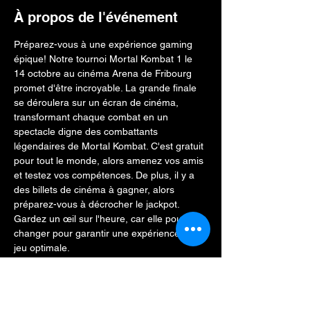
À propos de l'événement
Préparez-vous à une expérience gaming 
épique! Notre tournoi Mortal Kombat 1 le 
14 octobre au cinéma Arena de Fribourg 
promet d'être incroyable. La grande finale 
se déroulera sur un écran de cinéma, 
transformant chaque combat en un 
spectacle digne des combattants 
légendaires de Mortal Kombat. C'est gratuit 
pour tout le monde, alors amenez vos amis 
et testez vos compétences. De plus, il y a 
des billets de cinéma à gagner, alors 
préparez-vous à décrocher le jackpot. 
Gardez un œil sur l'heure, car elle pourrait 
changer pour garantir une expérience de 
jeu optimale. 
Après le tournoi, pour seulement CHF 
16.50, vous pourrez profiter du film Mortal 
Kombat de 2021 sur grand écran, pour une 
immersion totale dans l'univers brutal et 