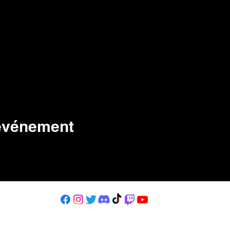
 événement
kbirdasso@gmail.com
© 2023 par KBird