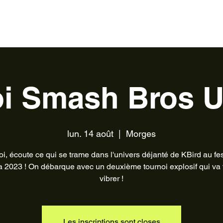
ntact
Partenaires
Devenir bénévole
i Smash Bros U
lun. 14 août
  |  
Morges
oi, écoute ce qui se trame dans l'univers déjanté de KBird au fes
 2023 ! On débarque avec un deuxième tournoi explosif qui va t
vibrer !
Les inscriptions sont closes