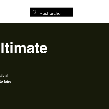
ltimate
tival
e faire