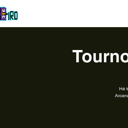
Accueil
La Team
À propos
Esport
Galerie
Co
Tourno
Hé t
Arcana