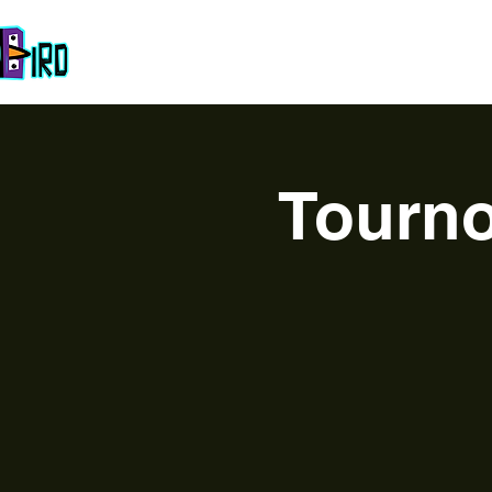
Accueil
La Team
À propos
Esport
Galerie
Co
Tourno