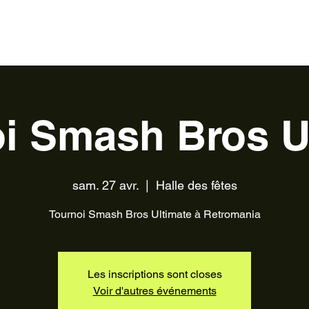
ntact
Partenaires
Devenir bénévole
i Smash Bros U
sam. 27 avr.
  |  
Halle des fêtes
Tournoi Smash Bros Ultimate à Retromania
Les inscriptions sont closes
Voir d'autres événements