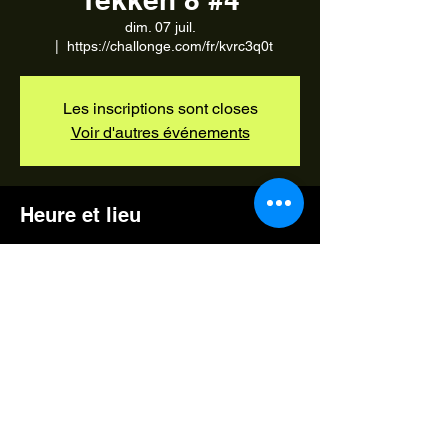
dim. 07 juil.
  |  
https://challonge.com/fr/kvrc3q0t
Les inscriptions sont closes
Voir d'autres événements
Heure et lieu
07 juil. 2024, 15:00 – 19:00
https://challonge.com/fr/kvrc3q0t
Partager cet événement