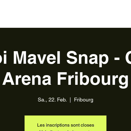
s
Kontakt
über
Devenir bénévole
i Mavel Snap -
Arena Fribourg
Sa., 22. Feb.
  |  
Fribourg
Les inscriptions sont closes