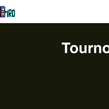
Startseite
Das Team
über
Esport
Unsere Event
Tourno