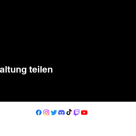
altung teilen
kbirdasso@gmail.com
© 2023 par KBird