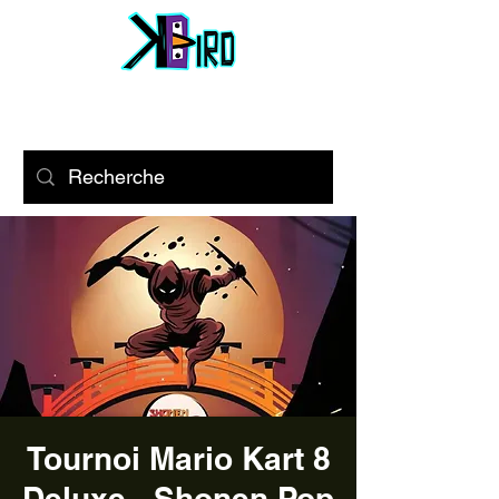
Tournoi Mario Kart 8
Deluxe - Shonen Pop