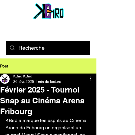
Post
KBird KBird
26 févr. 2025
1 min de lecture
Février 2025 - Tournoi
Snap au Cinéma Arena
Fribourg
KBird a marqué les esprits au Cinéma 
Arena de Fribourg en organisant un 
tournoi Marvel Snap exceptionnel, en 