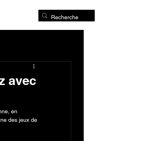
z avec
nne, en 
gne des jeux de 