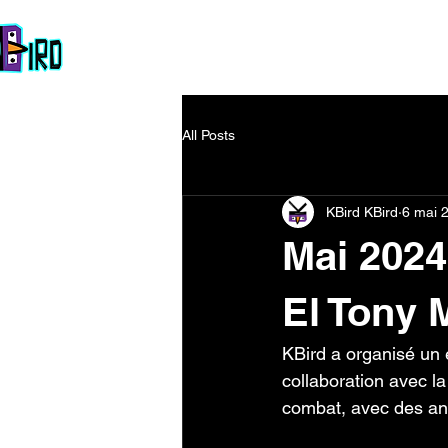
Accueil
La Team
À propos
Esport
Galerie
Co
All Posts
KBird KBird
6 mai 
Mai 2024
El Tony 
KBird a organisé un
collaboration avec l
combat, avec des ani