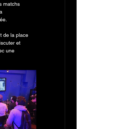
es matchs 
a 
rée.
 de la place 
scuter et 
ec une 