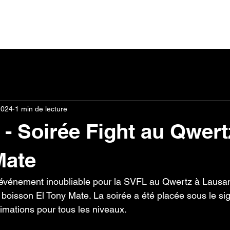
ntact
Partenaires
Devenir bénévole
2024
1 min de lecture
 - Soirée Fight au Qwert
Mate
 événement inoubliable pour la SVFL au Qwertz à Lausa
a boisson El Tony Mate. La soirée a été placée sous le si
mations pour tous les niveaux.