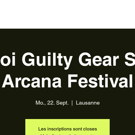
s
Kontakt
über
Devenir bénévole
oi Guilty Gear St
Arcana Festival
Mo., 22. Sept.
  |  
Lausanne
Les inscriptions sont closes