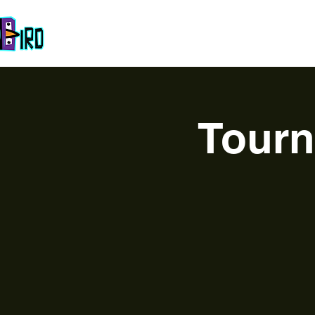
Startseite
Das Team
über
Esport
Unsere Event
Tourn