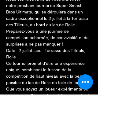
notre prochain tournoi de Super Smash 
Bros Ultimate, qui se déroulera dans un 
cadre exceptionnel le 2 juillet à la Terrasse 
des Tilleuls, au bord du lac de Rolle. 
Préparez-vous à une journée de 
compétition acharnée, de convivialité et de 
surprises à ne pas manquer !
Date : 2 juillet Lieu : Terrasse des Tilleuls, 
Rolle
Ce tournoi promet d'être une expérience 
unique, combinant le frisson de la 
compétition de haut niveau avec la beauté 
paisible du lac de Rolle en toile de fond. 
Que vous soyez un joueur expérimenté ou 
un novice enthousiaste, cet événement est 
ouvert à tous les participants passionnés 
de Super Smash Bros Ultimate.
Mais attendez, ce n'est pas tout ce qui 
vous attend lors de ce tournoi inoubliable ! 
Nous avons prévu une série de surprises et 
de récompenses spéciales pour rendre 