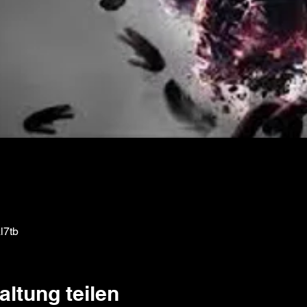
l7tb
altung teilen