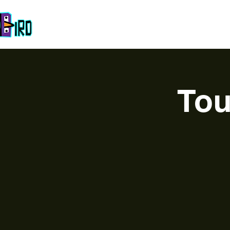
Startseite
Das Team
über
Esport
Unsere Event
Tou