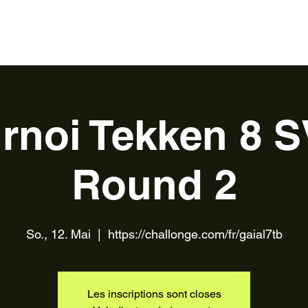
s
Kontakt
über
Devenir bénévole
rnoi Tekken 8 
Round 2
So., 12. Mai
  |  
https://challonge.com/fr/gaial7tb
Les inscriptions sont closes