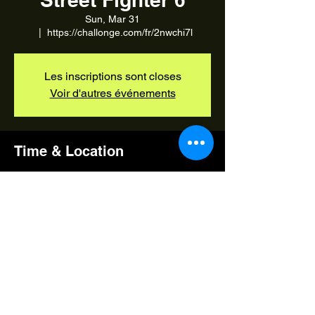
Sun, Mar 31
  |  
https://challonge.com/fr/2nwchi7l
Les inscriptions sont closes
Voir d'autres événements
Time & Location
Mar 31, 2024, 3:00 PM – 7:00 PM
https://challonge.com/fr/2nwchi7l
Share this event