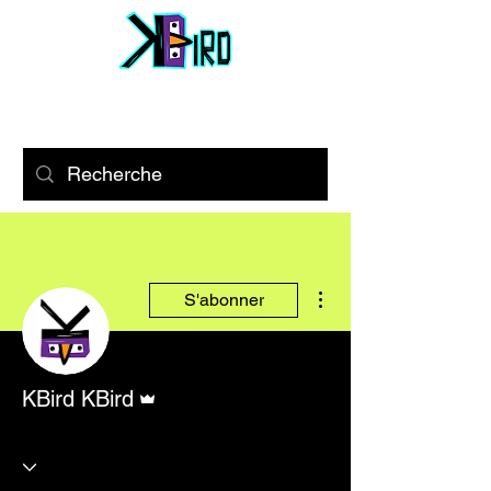
Plus d'actions
S'abonner
Administrateur
KBird KBird